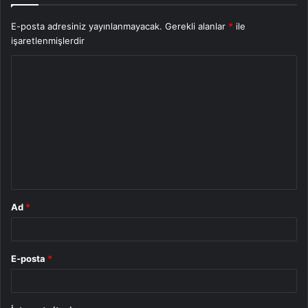
E-posta adresiniz yayınlanmayacak.
Gerekli alanlar
*
ile
işaretlenmişlerdir
Y
o
r
u
m
*
Ad
*
E-posta
*