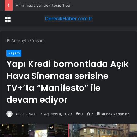
Altın madalyalı dev tesis 1 euroya satışta: Sahibi olmak için tek bir şart var
Menü
Anasayfa
/
Yaşam
Yaşam
Yapı Kredi bomontiada Açık
Hava Sineması serisine
TV+’ta “Manifesto” ile
devam ediyor
BİLGE ONAY
Ağustos 4, 2023
0
7
Bir dakikadan az