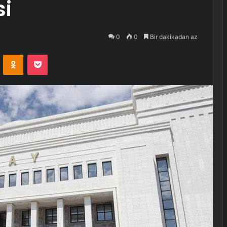
si
0
0
Bir dakikadan az
VKontakte
Odnoklassniki
Pocket