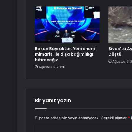
Bakan Bayraktar: Yeni enerji
Sivas’ta A
mimarisi ile dışa bağımlılığı
Düştü
bitireceğiz
Ağustos 6, 
Ağustos 6, 2026
Bir yanıt yazın
E-posta adresiniz yayınlanmayacak.
Gerekli alanlar
*
i
Y