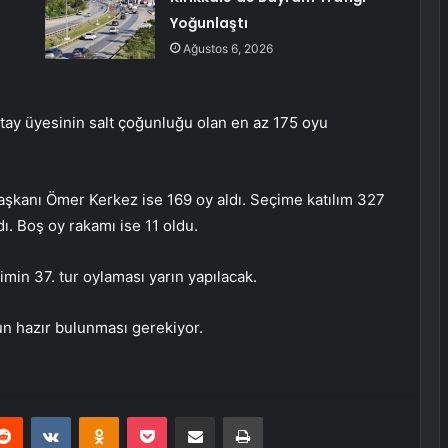
Yoğunlaştı
Ağustos 6, 2026
ıtay üyesinin salt çoğunluğu olan en az 175 oyu
aşkanı Ömer Kerkez ise 169 oy aldı. Seçime katılım 327
ı. Boş oy rakamı ise 11 oldu.
in 37. tur oylaması yarın yapılacak.
n hazır bulunması gerekiyor.
erest
Reddit
VKontakte
Odnoklassniki
Pocket
E-Posta ile paylaş
Yazdır