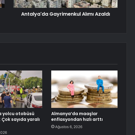
Antalya'da Gayrimenkul Alımı Azaldı
a yolcu otobüsü
Almanya’da maaşlar
: Çok sayıda yaralı
enflasyondan hızlı arttı
Ağustos 6, 2026
2026