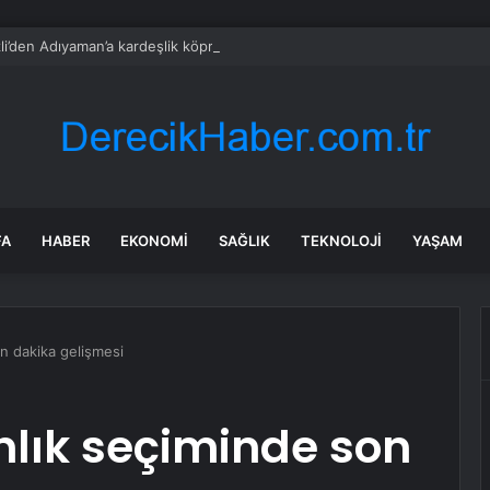
li’den Adıyaman’a kardeşlik köprüsü kuruldu
FA
HABER
EKONOMI
SAĞLIK
TEKNOLOJI
YAŞAM
n dakika gelişmesi
nlık seçiminde son