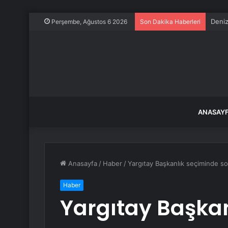
Deniz
Perşembe, Ağustos 6 2026
Son Dakika Haberleri
ANASAY
Anasayfa
/
Haber
/
Yargıtay Başkanlık seçiminde so
Haber
Yargıtay Başka