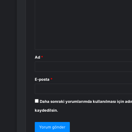
o
r
u
m
*
Ad
*
E-posta
*
Daha sonraki yorumlarımda kullanılması için adı
kaydedilsin.