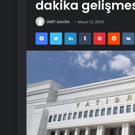
dakika gelişme
ÜMİT SAVĞA
Mayıs 13, 2024
Facebook
Twitter
LinkedIn
Tumblr
Pinterest
Reddit