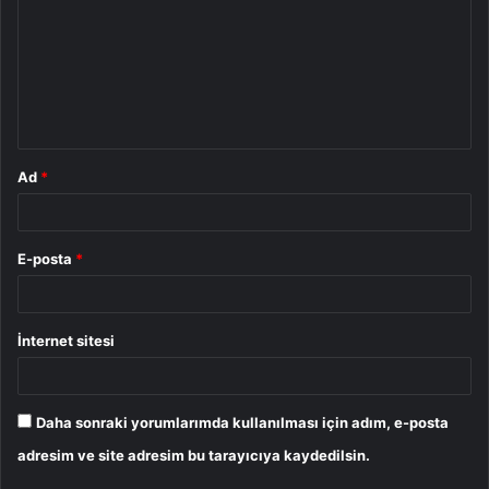
r
u
m
*
Ad
*
E-posta
*
İnternet sitesi
Daha sonraki yorumlarımda kullanılması için adım, e-posta
adresim ve site adresim bu tarayıcıya kaydedilsin.