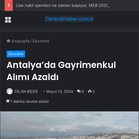
Lise nakil işlemleri ne zaman başlıyor, MEB 2026 nakil ve yerleştirme takvimi açıklandı mı?
Menü
Anasayfa
/
Ekonomi
Ekonomi
Antalya’da Gayrimenkul
Alımı Azaldı
DİLAN BİÇER
Mayıs 13, 2024
0
0
1 dakika okuma süresi