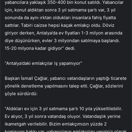
yabancılara yaklaşık 350-400 bin konut satıldı. Yabancılar
için, konut aldıktan sonra 3 yıl satmama şartı var, 3 yıl
sonunda da aynı ırktan oldukları insanlara fahiş fiyatta
sattılar. Tabiri caizse hepsi kaçak emlakçı oldu. Döviz
giriyor derken, Antalya’da ev fiyatları 1-3 milyon arasında
diye düşünürken, evler 3 milyondan satılmaya başlandı.
15-20 milyona kadar gidiyor” dedi.
“Antalya’daki emlakçılar iş yapamıyor”
Başkan İsmail Çağlar, yabancı vatandaşların yaptığı ticarete
yönelik denetleme yapılmasını talep etti. Çağlar, sözlerini
şöyle sürdürdü:
“Aldıkları ev için 3 yıl satmama şartı 10 yıla yükseltilebilir.
Ev alıyor, 3 yıl sonra vatandaş oluyor. Vatandaşlık yerine
ikametgah verilebilir. Bizim emlakçımızın yüzde 2
komisyon hakkı var, yabancıların emlakçıları vergisiz olarak