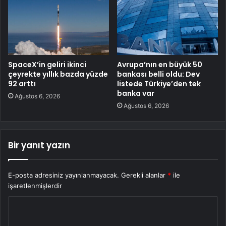
SpaceX’in geliri ikinci
Avrupa’nın en büyük 50
çeyrekte yıllık bazda yüzde
bankası belli oldu: Dev
92 arttı
listede Türkiye’den tek
banka var
Ağustos 6, 2026
Ağustos 6, 2026
Bir yanıt yazın
E-posta adresiniz yayınlanmayacak.
Gerekli alanlar
*
ile
işaretlenmişlerdir
Y
o