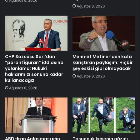
Ağustos 8, 2026
Ağustos 8, 2026
CHP Sözcüsü Sarı’dan
Mehmet Metiner’den kafa
“paralı figüran” iddiasına
karıştıran paylaşım: Hiçbir
yalanlama: Hukuki
şey eskisi gibi olmayacak
haklarımızı sonuna kadar
Ağustos 8, 2026
kullanacağız
Ağustos 8, 2026
ABD-Iran Anlaşması için
Tosuncuk kesenin ağzını