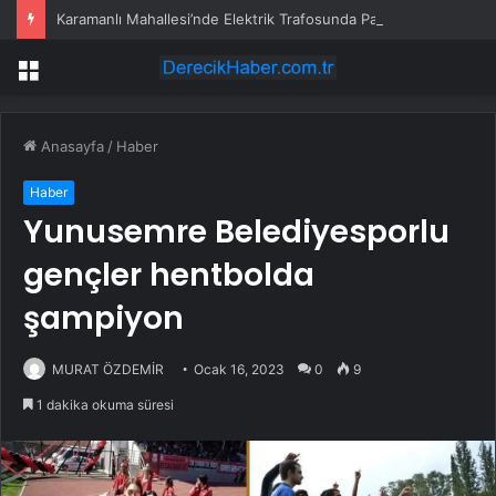
Karamanlı Mahallesi’nde Elektrik Trafosunda Patlama: Kısa Süreli Panik ve Elektrik Kesintisi
Menü
Anasayfa
/
Haber
Haber
Yunusemre Belediyesporlu
gençler hentbolda
şampiyon
MURAT ÖZDEMİR
Ocak 16, 2023
0
9
1 dakika okuma süresi