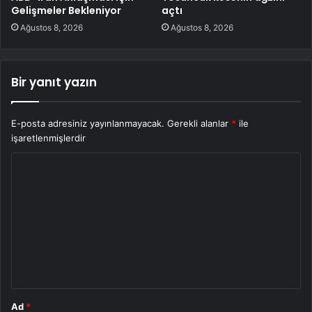
Gelişmeler Bekleniyor
açtı
Ağustos 8, 2026
Ağustos 8, 2026
Bir yanıt yazın
E-posta adresiniz yayınlanmayacak.
Gerekli alanlar
*
ile
işaretlenmişlerdir
Y
o
r
u
m
*
Ad
*