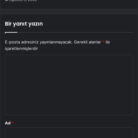
Bir yanıt yazın
E-posta adresiniz yayınlanmayacak.
Gerekli alanlar
*
ile
işaretlenmişlerdir
Y
o
r
u
m
*
Ad
*