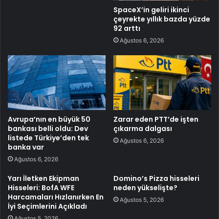
SpaceX’in geliri ikinci
çeyrekte yıllık bazda yüzde
92 arttı
Ağustos 6, 2026
Avrupa’nın en büyük 50
Zarar eden PTT’de işten
bankası belli oldu: Dev
çıkarma dalgası
listede Türkiye’den tek
Ağustos 6, 2026
banka var
Ağustos 6, 2026
Yarı İletken Ekipman
Domino’s Pizza hisseleri
Hisseleri: BofA WFE
neden yükselişte?
Harcamaları Hızlanırken En
Ağustos 5, 2026
İyi Seçimlerini Açıkladı
Ağustos 5, 2026