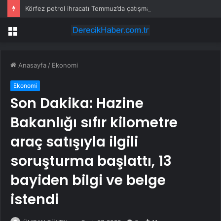
Körfez petrol ihracatı Temmuz’da çatışmalara rağmen sabit kaldı
Menü
Anasayfa
/
Ekonomi
Ekonomi
Son Dakika: Hazine
Bakanlığı sıfır kilometre
araç satışıyla ilgili
soruşturma başlattı, 13
bayiden bilgi ve belge
istendi