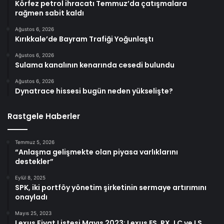
Körfez petrol ihracatı Temmuz’da çatışmalara
rağmen sabit kaldı
Ağustos 6, 2026
Kırıkkale’de Bayram Trafiği Yoğunlaştı
Ağustos 6, 2026
Sulama kanalının kenarında cesedi bulundu
Ağustos 6, 2026
Dynatrace hissesi bugün neden yükselişte?
Rastgele Haberler
Temmuz 5, 2026
“Anlaşma gelişmekte olan piyasa varlıklarını
destekler”
Eylül 8, 2025
SPK, iki portföy yönetim şirketinin sermaye artırımını
onayladı
Mayıs 25, 2023
Lexus Fiyat Listesi Mayıs 2023: Lexus ES, RX, LC ve LS