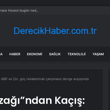
race hissesi bugün neden yükselişte?
FA
HABER
EKONOMI
SAĞLIK
TEKNOLOJI
YAŞAM
 ABD ve Çin, güç rekabetinde çatışmasız denge arayışında
zağı”ndan Kaçış: