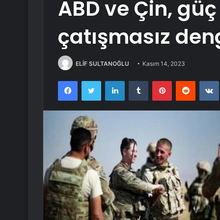
ABD ve Çin, güç
çatışmasız den
ELİF SULTANOĞLU
Kasım 14, 2023
Facebook
Twitter
LinkedIn
Tumblr
Pinterest
Reddit