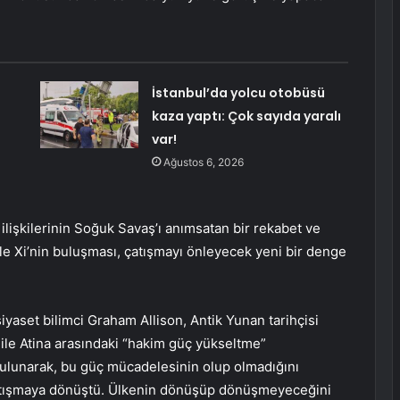
İstanbul’da yolcu otobüsü
kaza yaptı: Çok sayıda yaralı
var!
Ağustos 6, 2026
ilişkilerinin Soğuk Savaş’ı anımsatan bir rekabet ve
le Xi’nin buluşması, çatışmayı önleyecek yeni bir denge
yaset bilimci Graham Allison, Antik Yunan tarihçisi
ile Atina arasındaki “hakim güç yükseltme”
 bulunarak, bu güç mücadelesinin olup olmadığını
 çatışmaya dönüştü. Ülkenin dönüşüp dönüşmeyeceğini