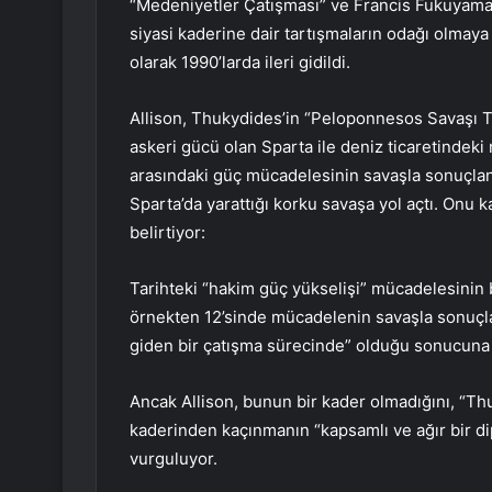
“Medeniyetler Çatışması” ve Francis Fukuyama’n
siyasi kaderine dair tartışmaların odağı olmay
olarak 1990’larda ileri gidildi.
Allison, Thukydides’in “Peloponnesos Savaşı T
askeri gücü olan Sparta ile deniz ticaretindeki
arasındaki güç mücadelesinin savaşla sonuçlanm
Sparta’da yarattığı korku savaşa yol açtı. Onu ka
belirtiyor:
Tarihteki “hakim güç yükselişi” mücadelesinin b
örnekten 12’sinde mücadelenin savaşla sonuçla
giden bir çatışma sürecinde” olduğu sonucuna v
Ancak Allison, bunun bir kader olmadığını, “Th
kaderinden kaçınmanın “kapsamlı ve ağır bir di
vurguluyor.