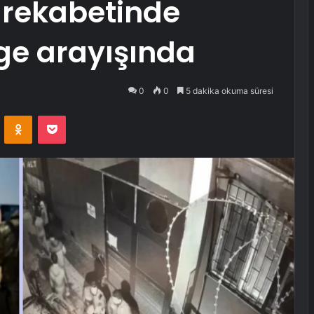
 rekabetinde
ge arayışında
0
0
5 dakika okuma süresi
VKontakte
Odnoklassniki
Pocket