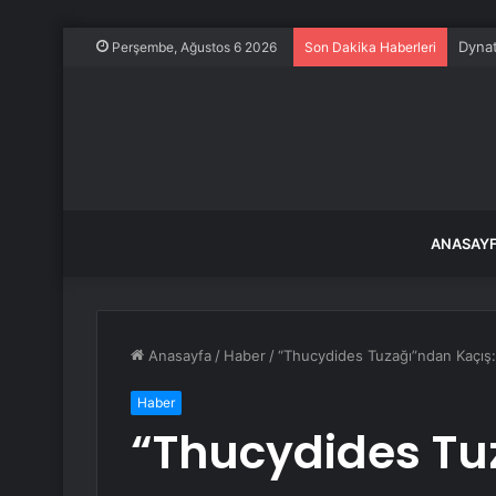
Dynat
Perşembe, Ağustos 6 2026
Son Dakika Haberleri
ANASAY
Anasayfa
/
Haber
/
“Thucydides Tuzağı”ndan Kaçış:
Haber
“Thucydides Tu