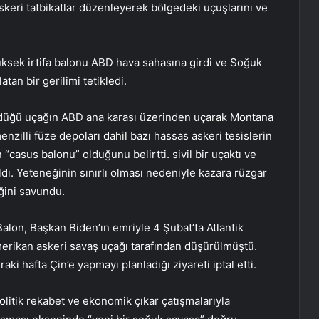
askeri tatbikatlar düzenleyerek bölgedeki uçuşlarını ve
yüksek irtifa balonu ABD hava sahasına girdi ve Soğuk
tan bir gerilimi tetikledi.
düğü uçağın ABD ana karası üzerinden uçarak Montana
nzilli füze depoları dahil bazı hassas askeri tesislerin
 “casus balonu” olduğunu belirtti. sivil bir uçaktı ve
ldı. Yeteneğinin sınırlı olması nedeniyle kazara rüzgar
ğini savundu.
alon, Başkan Biden’ın emriyle 4 Şubat’ta Atlantik
erikan askeri savaş uçağı tarafından düşürülmüştü.
ki hafta Çin’e yapmayı planladığı ziyareti iptal etti.
olitik rekabet ve ekonomik çıkar çatışmalarıyla