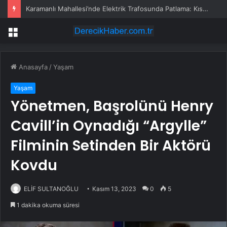
Karamanlı Mahallesi’nde Elektrik Trafosunda Patlama: Kısa Süreli Panik ve Elektrik Kesintisi
Menü
Anasayfa
/
Yaşam
Yaşam
Yönetmen, Başrolünü Henry
Cavill’in Oynadığı “Argylle”
Filminin Setinden Bir Aktörü
Kovdu
ELİF SULTANOĞLU
Kasım 13, 2023
0
5
1 dakika okuma süresi