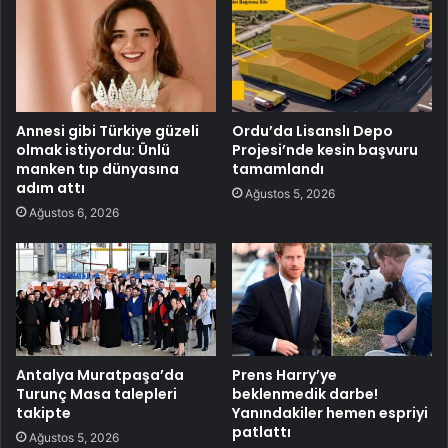
Annesi gibi Türkiye güzeli
Ordu’da Lisanslı Depo
olmak istiyordu: Ünlü
Projesi’nde kesin başvuru
manken tıp dünyasına
tamamlandı
adım attı
Ağustos 5, 2026
Ağustos 6, 2026
Antalya Muratpaşa’da
Prens Harry’ye
Turunç Masa talepleri
beklenmedik darbe!
takipte
Yanındakiler hemen espriyi
patlattı
Ağustos 5, 2026