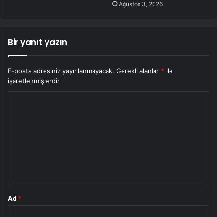
Ağustos 3, 2026
Bir yanıt yazın
E-posta adresiniz yayınlanmayacak.
Gerekli alanlar
*
ile
işaretlenmişlerdir
Y
o
r
u
m
*
Ad
*