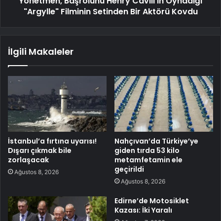
Yönetmen, Başrolünü Henry Cavill'in Oynadığı
"Argylle" Filminin Setinden Bir Aktörü Kovdu
İlgili Makaleler
İstanbul’a fırtına uyarısı!
Nahçıvan’da Türkiye’ye
Dışarı çıkmak bile
giden tırda 53 kilo
zorlaşacak
metamfetamin ele
geçirildi
Ağustos 8, 2026
Ağustos 8, 2026
Edirne’de Motosiklet
Kazası: İki Yaralı