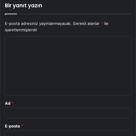
Bir yanıt yazın
E-posta adresiniz yayınlanmayacak.
Gerekli alanlar
*
ile
işaretlenmişlerdir
Y
o
r
u
m
*
Ad
*
E-posta
*