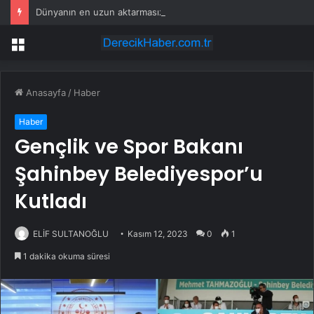
Dünyanın en uzun aktarmasız uçuşunda tarihi rekor: 24 saatten fazla havada kaldılar
Menü
Anasayfa
/
Haber
Haber
Gençlik ve Spor Bakanı
Şahinbey Belediyespor’u
Kutladı
ELİF SULTANOĞLU
Kasım 12, 2023
0
1
1 dakika okuma süresi